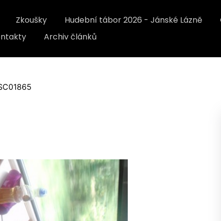
Zkoušky
Hudební tábor 2026 - Jánské Lázně
ntakty
Archiv článků
SC01865