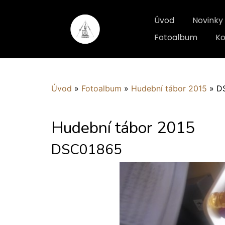
Úvod
Novinky
Fotoalbum
Ko
Úvod
»
Fotoalbum
»
Hudební tábor 2015
»
D
Hudební tábor 2015
DSC01865