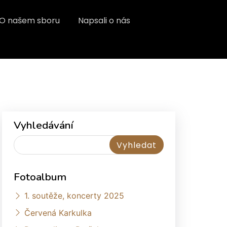
O našem sboru
Napsali o nás
Vyhledávání
Fotoalbum
1. soutěže, koncerty 2025
Červená Karkulka