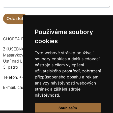
Používáme soubory
CHOREA PUERI USTENSIS
cookies
ZKUŠEBNA:
Tyto webové stránky používají
Masarykova 316
soubory cookies a další sledovací
Ústí nad Labem - Bukov Rondel
nástroje s cílem vylepšení
3. patro
uživatelského prostředí, zobrazení
přizpůsobeného obsahu a reklam,
Telefon: +420 608 916 320
analýzy návštěvnosti webových
E-mail:
choreapueriustensis@centrum.cz
stránek a zjištění zdroje
návštěvnosti.
Souhlasím