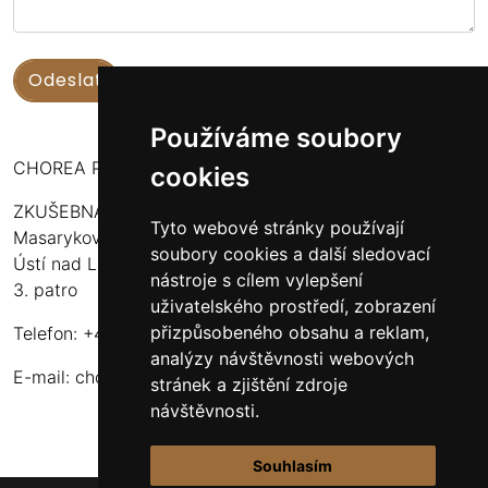
Používáme soubory
CHOREA PUERI USTENSIS
cookies
ZKUŠEBNA:
Tyto webové stránky používají
Masarykova 316
soubory cookies a další sledovací
Ústí nad Labem - Bukov Rondel
nástroje s cílem vylepšení
3. patro
uživatelského prostředí, zobrazení
přizpůsobeného obsahu a reklam,
Telefon: +420 608 916 320
analýzy návštěvnosti webových
E-mail:
choreapueriustensis@centrum.cz
stránek a zjištění zdroje
návštěvnosti.
Souhlasím