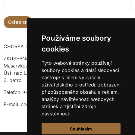
Používáme soubory
CHOREA PUERI USTENSIS
cookies
ZKUŠEBNA:
Tyto webové stránky používají
Masarykova 316
soubory cookies a další sledovací
Ústí nad Labem - Bukov Rondel
nástroje s cílem vylepšení
3. patro
uživatelského prostředí, zobrazení
přizpůsobeného obsahu a reklam,
Telefon: +420 608 916 320
analýzy návštěvnosti webových
E-mail:
choreapueriustensis@centrum.cz
stránek a zjištění zdroje
návštěvnosti.
Souhlasím