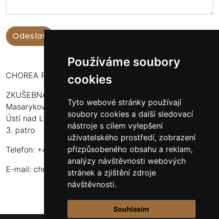
Používáme soubory
CHOREA PUERI USTENSIS
cookies
ZKUŠEBNA:
Tyto webové stránky používají
Masarykova 316
soubory cookies a další sledovací
Ústí nad Labem - Bukov Rondel
nástroje s cílem vylepšení
3. patro
uživatelského prostředí, zobrazení
přizpůsobeného obsahu a reklam,
Telefon: +420 608 916 320
analýzy návštěvnosti webových
E-mail:
choreapueriustensis@centrum.cz
stránek a zjištění zdroje
návštěvnosti.
Souhlasím