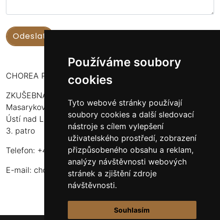
Používáme soubory
CHOREA PUERI USTENSIS
cookies
ZKUŠEBNA:
Tyto webové stránky používají
Masarykova 316
soubory cookies a další sledovací
Ústí nad Labem - Bukov Rondel
nástroje s cílem vylepšení
3. patro
uživatelského prostředí, zobrazení
přizpůsobeného obsahu a reklam,
Telefon: +420 608 916 320
analýzy návštěvnosti webových
E-mail:
choreapueriustensis@centrum.cz
stránek a zjištění zdroje
návštěvnosti.
Souhlasím