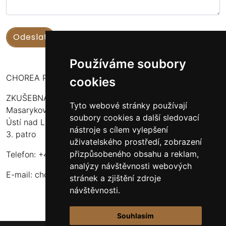
Používáme soubory
CHOREA PUERI USTENSIS
cookies
ZKUŠEBNA:
Tyto webové stránky používají
Masarykova 316
soubory cookies a další sledovací
Ústí nad Labem - Bukov Rondel
nástroje s cílem vylepšení
3. patro
uživatelského prostředí, zobrazení
přizpůsobeného obsahu a reklam,
Telefon: +420 608 916 320
analýzy návštěvnosti webových
E-mail:
choreapueriustensis@centrum.cz
stránek a zjištění zdroje
návštěvnosti.
Souhlasím