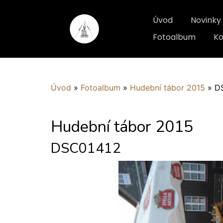
Úvod
Novinky
Fotoalbum
Ko
Úvod
»
Fotoalbum
»
Hudební tábor 2015
»
D
Hudební tábor 2015
DSC01412