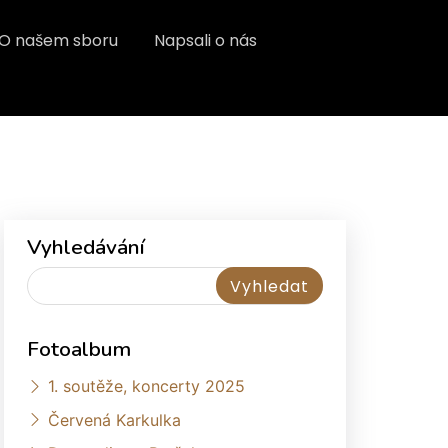
O našem sboru
Napsali o nás
Vyhledávání
Fotoalbum
1. soutěže, koncerty 2025
Červená Karkulka