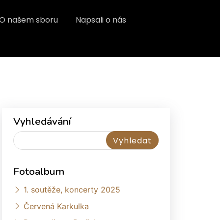
O našem sboru
Napsali o nás
Vyhledávání
Fotoalbum
1. soutěže, koncerty 2025
Červená Karkulka