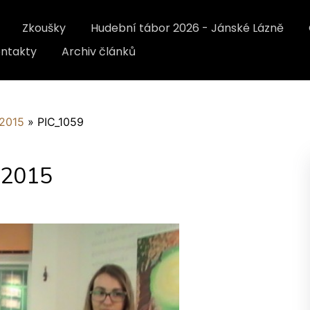
Zkoušky
Hudební tábor 2026 - Jánské Lázně
ntakty
Archiv článků
 2015
»
PIC_1059
d 2015