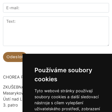
Používáme soubory
CHOREA PUERI USTENSIS
cookies
ZKUŠEBNA:
Tyto webové stránky používají
Masarykova 316
soubory cookies a další sledovací
Ústí nad Labem - Bukov Rondel
nástroje s cílem vylepšení
3. patro
uživatelského prostředí, zobrazení