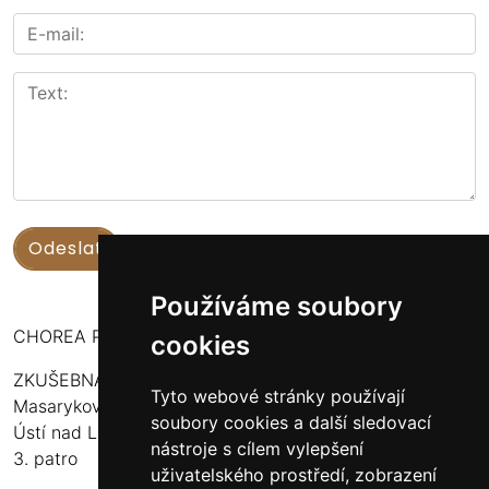
Používáme soubory
CHOREA PUERI USTENSIS
cookies
ZKUŠEBNA:
Tyto webové stránky používají
Masarykova 316
soubory cookies a další sledovací
Ústí nad Labem - Bukov Rondel
nástroje s cílem vylepšení
3. patro
uživatelského prostředí, zobrazení