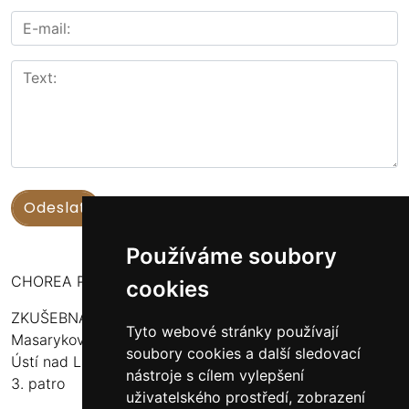
Používáme soubory
CHOREA PUERI USTENSIS
cookies
ZKUŠEBNA:
Tyto webové stránky používají
Masarykova 316
soubory cookies a další sledovací
Ústí nad Labem - Bukov Rondel
nástroje s cílem vylepšení
3. patro
uživatelského prostředí, zobrazení