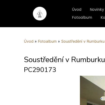
Úvod
Novinky
Fotoalbum
Ko
Úvod
»
Fotoalbum
»
Soustředění v Rumburku
Soustředění v Rumburk
PC290173