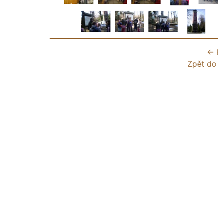
← 
Zpět do