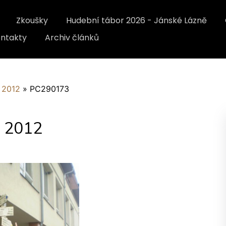
Zkoušky
Hudební tábor 2026 - Jánské Lázně
ntakty
Archiv článků
 2012
»
PC290173
u 2012