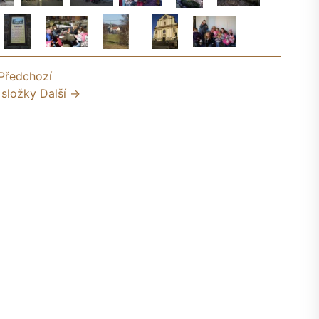
Předchozí
 složky
Další →