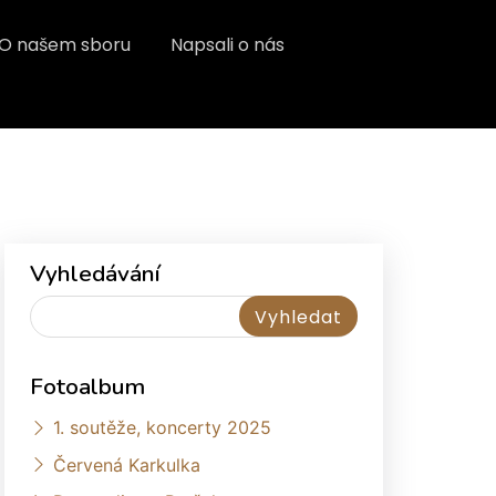
O našem sboru
Napsali o nás
Vyhledávání
Fotoalbum
1. soutěže, koncerty 2025
Červená Karkulka