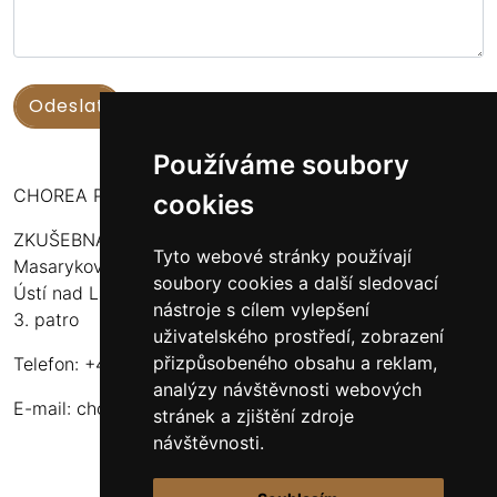
Používáme soubory
CHOREA PUERI USTENSIS
cookies
ZKUŠEBNA:
Tyto webové stránky používají
Masarykova 316
soubory cookies a další sledovací
Ústí nad Labem - Bukov Rondel
nástroje s cílem vylepšení
3. patro
uživatelského prostředí, zobrazení
přizpůsobeného obsahu a reklam,
Telefon: +420 608 916 320
analýzy návštěvnosti webových
E-mail:
choreapueriustensis@centrum.cz
stránek a zjištění zdroje
návštěvnosti.