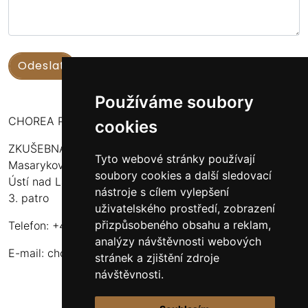
Používáme soubory
CHOREA PUERI USTENSIS
cookies
ZKUŠEBNA:
Tyto webové stránky používají
Masarykova 316
soubory cookies a další sledovací
Ústí nad Labem - Bukov Rondel
nástroje s cílem vylepšení
3. patro
uživatelského prostředí, zobrazení
přizpůsobeného obsahu a reklam,
Telefon: +420 608 916 320
analýzy návštěvnosti webových
E-mail:
choreapueriustensis@centrum.cz
stránek a zjištění zdroje
návštěvnosti.