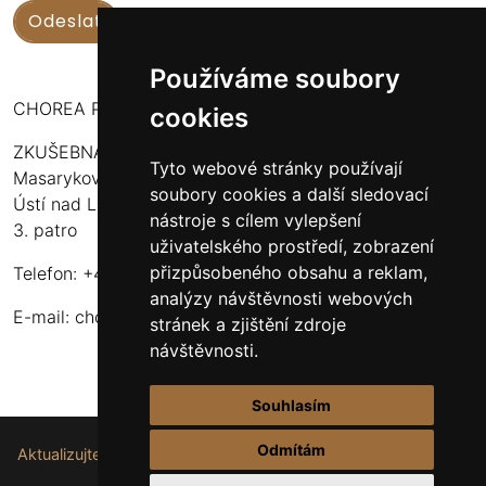
Používáme soubory
CHOREA PUERI USTENSIS
cookies
ZKUŠEBNA:
Tyto webové stránky používají
Masarykova 316
soubory cookies a další sledovací
Ústí nad Labem - Bukov Rondel
nástroje s cílem vylepšení
3. patro
uživatelského prostředí, zobrazení
přizpůsobeného obsahu a reklam,
Telefon: +420 608 916 320
analýzy návštěvnosti webových
E-mail:
choreapueriustensis@centrum.cz
stránek a zjištění zdroje
návštěvnosti.
Souhlasím
Odmítám
Aktualizujte nastavení souborů cookie.