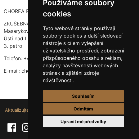
Používáme soubory
CHOREA PUERI USTENSIS
cookies
ZKUŠEBNA:
Tyto webové stránky používají
Masarykova 316
soubory cookies a další sledovací
Ústí nad Labem - Bukov Rondel
nástroje s cílem vylepšení
3. patro
uživatelského prostředí, zobrazení
přizpůsobeného obsahu a reklam,
Telefon: +420 608 916 320
analýzy návštěvnosti webových
E-mail:
choreapueriustensis@centrum.cz
stránek a zjištění zdroje
návštěvnosti.
Souhlasím
Odmítám
Aktualizujte nastavení souborů cookie.
Upravit mé předvolby