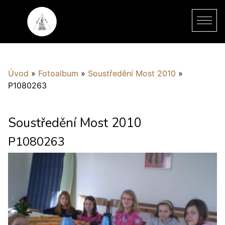
Úvod
»
Fotoalbum
»
Soustředění Most 2010
»
P1080263
Soustředění Most 2010
P1080263