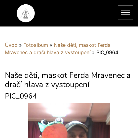
Úvod
»
Fotoalbum
»
Naše děti, maskot Ferda
Mravenec a dračí hlava z vystoupení
»
PIC_0964
Naše děti, maskot Ferda Mravenec a
dračí hlava z vystoupení
PIC_0964