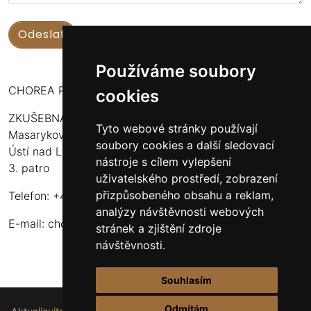
Používáme soubory
CHOREA PUERI USTENSIS
cookies
ZKUŠEBNA:
Tyto webové stránky používají
Masarykova 316
soubory cookies a další sledovací
Ústí nad Labem - Bukov Rondel
nástroje s cílem vylepšení
3. patro
uživatelského prostředí, zobrazení
přizpůsobeného obsahu a reklam,
Telefon: +420 608 916 320
analýzy návštěvnosti webových
E-mail:
choreapueriustensis@centrum.cz
stránek a zjištění zdroje
návštěvnosti.
Souhlasím
Odmítám