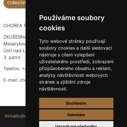
Používáme soubory
CHOREA PUERI USTENSIS
cookies
ZKUŠEBNA:
Tyto webové stránky používají
Masarykova 316
soubory cookies a další sledovací
Ústí nad Labem - Bukov Rondel
nástroje s cílem vylepšení
3. patro
uživatelského prostředí, zobrazení
přizpůsobeného obsahu a reklam,
Telefon: +420 608 916 320
analýzy návštěvnosti webových
E-mail:
choreapueriustensis@centrum.cz
stránek a zjištění zdroje
návštěvnosti.
Souhlasím
Odmítám
Aktualizujte nastavení souborů cookie.
Upravit mé předvolby