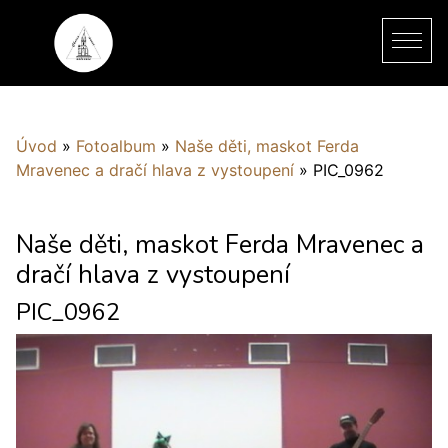
Úvod
»
Fotoalbum
»
Naše děti, maskot Ferda
Mravenec a dračí hlava z vystoupení
»
PIC_0962
Naše děti, maskot Ferda Mravenec a
dračí hlava z vystoupení
PIC_0962