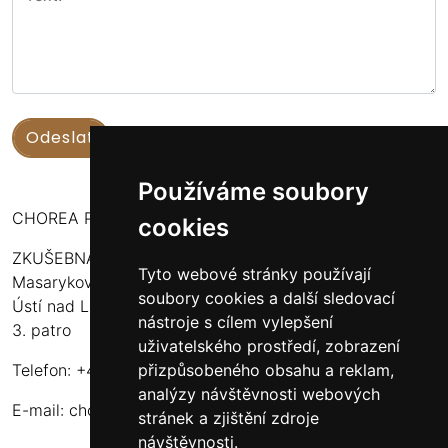
Používáme soubory
CHOREA PUERI USTENSIS
cookies
ZKUŠEBNA:
Tyto webové stránky používají
Masarykova 316
soubory cookies a další sledovací
Ústí nad Labem - Bukov Rondel
nástroje s cílem vylepšení
3. patro
uživatelského prostředí, zobrazení
Telefon: +420 608 916 320
přizpůsobeného obsahu a reklam,
analýzy návštěvnosti webových
E-mail:
choreapueriustensis@centrum.cz
stránek a zjištění zdroje
návštěvnosti.