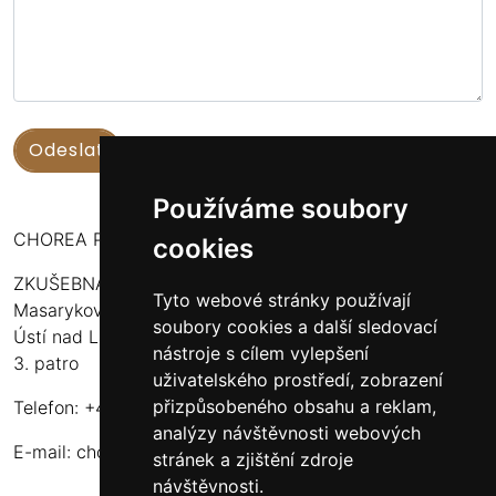
Používáme soubory
CHOREA PUERI USTENSIS
cookies
ZKUŠEBNA:
Tyto webové stránky používají
Masarykova 316
soubory cookies a další sledovací
Ústí nad Labem - Bukov Rondel
nástroje s cílem vylepšení
3. patro
uživatelského prostředí, zobrazení
přizpůsobeného obsahu a reklam,
Telefon: +420 608 916 320
analýzy návštěvnosti webových
E-mail:
choreapueriustensis@centrum.cz
stránek a zjištění zdroje
návštěvnosti.