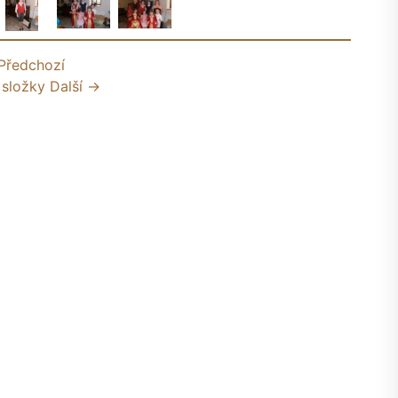
Předchozí
 složky
Další →