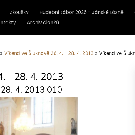
Zkoušky
Hudební tábor 2026 - Jánské Lázně
ntakty
Archiv článků
»
Víkend ve Šluknově 26. 4. - 28. 4. 2013
»
Víkend ve Šlukn
. - 28. 4. 2013
- 28. 4. 2013 010