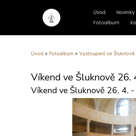
Úvod
Novinky
Fotoalbum
Ko
Úvod
»
Fotoalbum
»
Vystoupení ve Šluknově
Víkend ve Šluknově 26. 4
Víkend ve Šluknově 26. 4. 