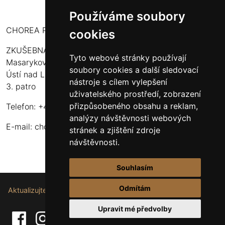
Používáme soubory
CHOREA PUERI USTENSIS
cookies
ZKUŠEBNA:
Tyto webové stránky používají
Masarykova 316
soubory cookies a další sledovací
Ústí nad Labem - Bukov Rondel
nástroje s cílem vylepšení
3. patro
uživatelského prostředí, zobrazení
přizpůsobeného obsahu a reklam,
Telefon: +420 608 916 320
analýzy návštěvnosti webových
E-mail:
choreapueriustensis@centrum.cz
stránek a zjištění zdroje
návštěvnosti.
Souhlasím
Odmítám
Aktualizujte nastavení souborů cookie.
Upravit mé předvolby