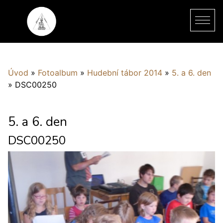
Úvod
»
Fotoalbum
»
Hudební tábor 2014
»
5. a 6. den
»
DSC00250
5. a 6. den
DSC00250