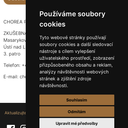
Používáme soubory
CHOREA PUERI USTENSIS
cookies
ZKUŠEBNA:
Tyto webové stránky používají
Masarykova 316
soubory cookies a další sledovací
Ústí nad Labem - Bukov Rondel
nástroje s cílem vylepšení
3. patro
uživatelského prostředí, zobrazení
přizpůsobeného obsahu a reklam,
Telefon: +420 608 916 320
analýzy návštěvnosti webových
E-mail:
choreapueriustensis@centrum.cz
stránek a zjištění zdroje
návštěvnosti.
Souhlasím
Odmítám
Aktualizujte nastavení souborů cookie.
Upravit mé předvolby