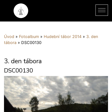
Úvod
»
Fotoalbum
»
Hudební tábor 2014
»
3. den
tábora
»
DSC00130
3. den tábora
DSC00130