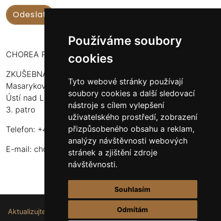
Používáme soubory
CHOREA PUERI USTENSIS
cookies
ZKUŠEBNA:
Tyto webové stránky používají
Masarykova 316
soubory cookies a další sledovací
Ústí nad Labem - Bukov Rondel
nástroje s cílem vylepšení
3. patro
uživatelského prostředí, zobrazení
přizpůsobeného obsahu a reklam,
Telefon: +420 608 916 320
analýzy návštěvnosti webových
E-mail:
choreapueriustensis@centrum.cz
stránek a zjištění zdroje
návštěvnosti.
Souhlasím
Odmítám
Aktualizujte nastavení souborů cookie.