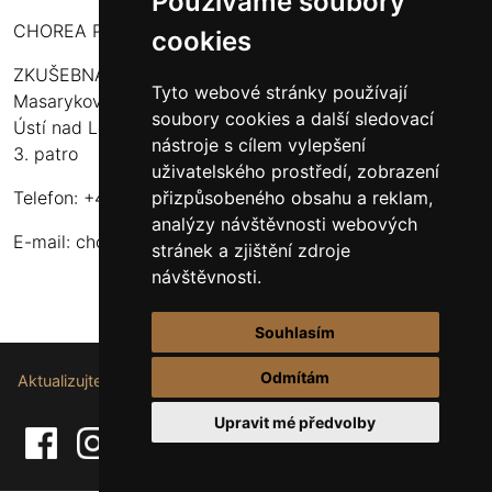
Používáme soubory
CHOREA PUERI USTENSIS
cookies
ZKUŠEBNA:
Tyto webové stránky používají
Masarykova 316
soubory cookies a další sledovací
Ústí nad Labem - Bukov Rondel
nástroje s cílem vylepšení
3. patro
uživatelského prostředí, zobrazení
přizpůsobeného obsahu a reklam,
Telefon: +420 608 916 320
analýzy návštěvnosti webových
E-mail:
choreapueriustensis@centrum.cz
stránek a zjištění zdroje
návštěvnosti.
Souhlasím
Odmítám
Aktualizujte nastavení souborů cookie.
Upravit mé předvolby