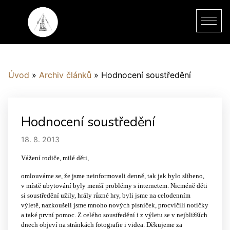
Úvod
»
Archiv článků
»
Hodnocení soustředění
Hodnocení soustředění
18. 8. 2013
Vážení rodiče, milé děti,
omlouváme se, že jsme neinformovali denně, tak jak bylo slíbeno,
v místě ubytování byly menší problémy s internetem. Nicméně děti
si soustředění užily, hrály různé hry, byli jsme na celodenním
výletě, nazkoušeli jsme mnoho nových písniček, procvičili notičky
a také první pomoc. Z celého soustředění i z výletu se v nejbližších
dnech objeví na stránkách fotografie i videa. Děkujeme za