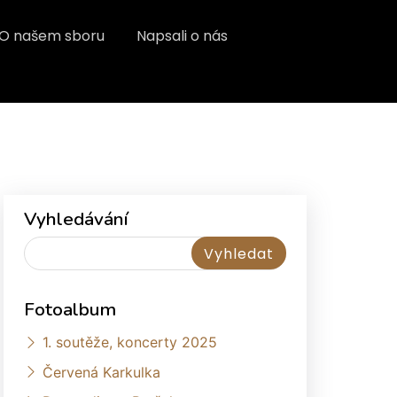
O našem sboru
Napsali o nás
Vyhledávání
Fotoalbum
1. soutěže, koncerty 2025
Červená Karkulka