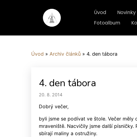
Úvod
Novinky
Fotoalbum
Ko
Úvod
»
Archiv článků
»
4. den tábora
4. den tábora
20. 8. 2014
Dobrý večer,
byli jsme se podívat ve štole. Večer měly
mraveniště. Nacvičily jsme další písničky. P
sbírají maliny a ostružiny.