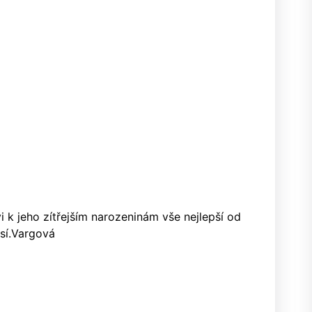
 k jeho zítřejším narozeninám vše nejlepší od
así.Vargová